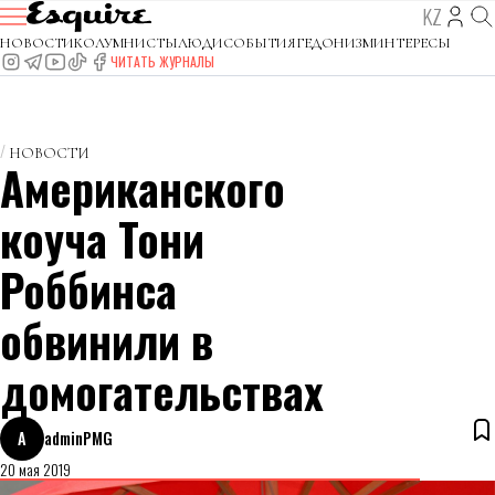
KZ
НОВОСТИ
КОЛУМНИСТЫ
ЛЮДИ
СОБЫТИЯ
ГЕДОНИЗМ
ИНТЕРЕСЫ
ЧИТАТЬ ЖУРНАЛЫ
НОВОСТИ
Американского
коуча Тони
Роббинса
обвинили в
домогательствах
A
adminPMG
20 мая 2019