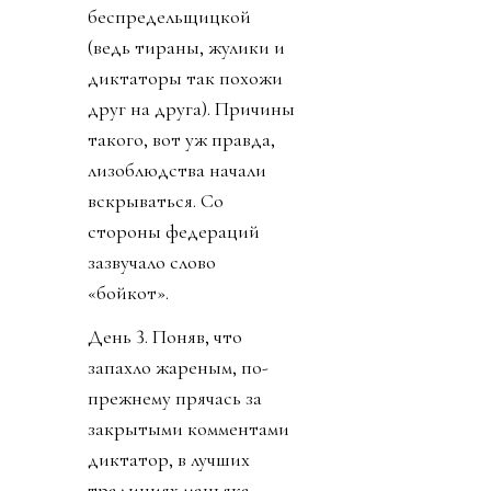
беспредельщицкой
(ведь тираны, жулики и
диктаторы так похожи
друг на друга). Причины
такого, вот уж правда,
лизоблюдства начали
вскрываться. Со
стороны федераций
зазвучало слово
«бойкот».
День 3. Поняв, что
запахло жареным, по-
прежнему прячась за
закрытыми комментами
диктатор, в лучших
традициях маньяка-