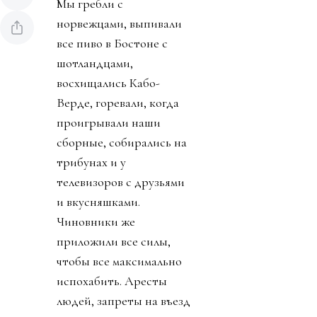
Мы гребли с
норвежцами, выпивали
все пиво в Бостоне с
шотландцами,
восхищались Кабо-
Верде, горевали, когда
проигрывали наши
сборные, собирались на
трибунах и у
телевизоров с друзьями
и вкусняшками.
Чиновники же
приложили все силы,
чтобы все максимально
испохабить. Аресты
людей, запреты на въезд