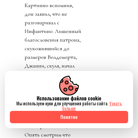
Картинно вспомнив,
дон заявил, что не
разговаривал с
Инфантино. Лишенный
благословения патрона,
скукожившийся до
размеров Волдеморта,
Джанни, скуля, начал
репостить копирующие
текст друг друга посты
федераций,
Использование файлов cookie
приветствовавших
Мы используем куки для улучшения работы сайта.
Узнать
больше
решение его,
Понятно
Инфантино, отменить
план прихватизации.
Опять смотрим что