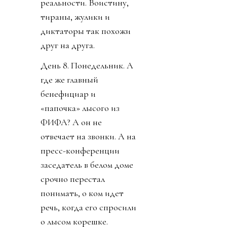
реальности. Воистину,
тираны, жулики и
диктаторы так похожи
друг на друга.
День 8. Понедельник. А
где же главный
бенефициар и
«папочка» лысого из
ФИФА? А он не
отвечает на звонки. А на
пресс-конференции
заседатель в белом доме
срочно перестал
понимать, о ком идет
речь, когда его спросили
о лысом корешке.