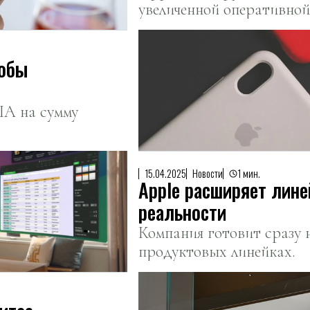
увеличенной оперативной
улучшить поддержку нейр
интеллекта.
тобы
ША на сумму
15.04.2025
Новости
1 мин.
Apple расширяет лине
реальности
Компания готовит сразу 
продуктовых линейках.