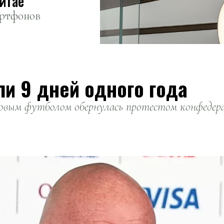
Китае
артфонов
ли 9 дней одного года
вым футболом обернулась протестом конфедерац