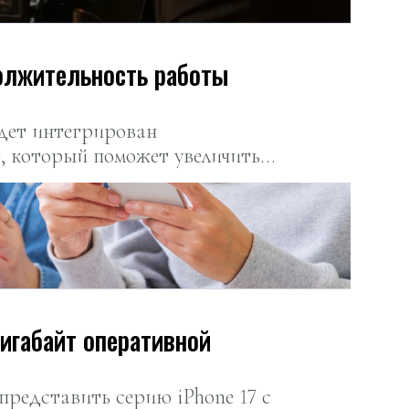
должительность работы
удет интегрирован
, который поможет увеличить
ы iPhone без подзарядки.
гигабайт оперативной
представить серию iPhone 17 с