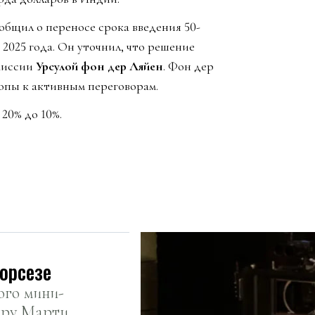
общил о переносе срока введения 50-
2025 года. Он уточнил, что решение
омиссии
Урсулой фон дер Ляйен
. Фон дер
опы к активным переговорам.
20% до 10%.
корсезе
ого мини-
ёру Мартину