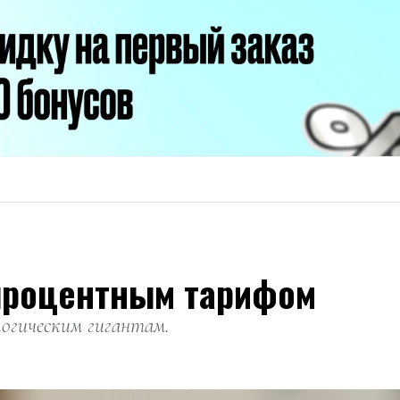
-процентным тарифом
огическим гигантам.