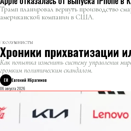
Apple отказалась от выпуска iPhone в 
Трамп планировал вернуть производство см
американской компании в США.
КОЛУМНИСТЫ
Хроники прихватизации и
Как попытка изменить систему управления миро
громким политическим скандалом.
ЕИ
Евгений Ибрагимов
06 августа 2026