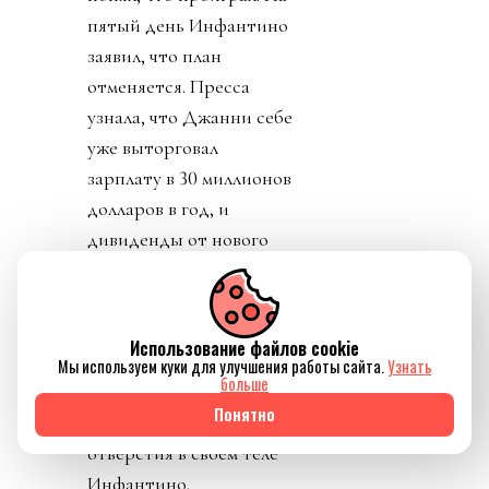
пятый день Инфантино
заявил, что план
отменяется. Пресса
узнала, что Джанни себе
уже выторговал
зарплату в 30 миллионов
долларов в год, и
дивиденды от нового
юр лица. Стало понятно
почему нужно
увеличивать количество
Использование файлов cookie
матчей, команд,
Мы используем куки для улучшения работы сайта.
Узнать
больше
турниров. И почему рвет
Понятно
глотку, жилы и
отверстия в своем теле
Инфантино.