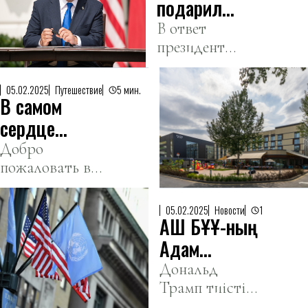
расстройства.
подарил
Трампу
В ответ
президент
два пейджера
США подарил
израильскому
05.02.2025
Путешествие
5 мин.
В самом
премьеру
фотографию с
сердце
их встречи с
Алматы:
Добро
надписью:
пожаловать в
Отель SADU
«Биби, великий
SADU Almaty,
— ваша
лидер».
a member of
новая точка
05.02.2025
Новости
1
АҚШ БҰҰ-ның
Radisson
вдохновения
Individuals
Адам
и уюта
құқықтары
Дональд
Трамп тиісті
жөніндегі
жарлыққа Ақ үйде