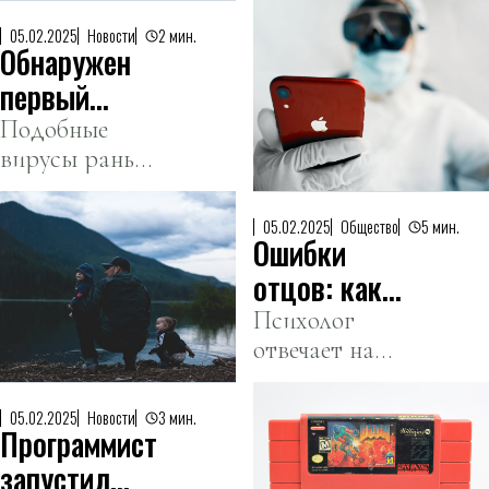
кеңесінен
журналистер
шықты
05.02.2025
Новости
2 мин.
Обнаружен
алдында қол
қойды.
первый
троян для
Подобные
вирусы раньше
кражи
встречались
данных с
лишь в
фото на
05.02.2025
Общество
5 мин.
Ошибки
приложениях
iPhone
на Android.
отцов: как
воспитать
Психолог
отвечает на
счастливого
вопросы
и здорового
воспитания и
человека,
05.02.2025
Новости
3 мин.
Программист
отцовства.
несмотря на
запустил