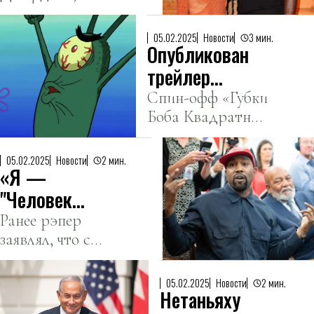
сына
в пьяном
знаменитого
виде. Видео
05.02.2025
Новости
3 мин.
Опубликован
баскетболиста
Майкла
трейлер
Джордана,
мультфильма
Спин-офф «Губки
задержали во
Боба Квадратные
«Планктон»
Флориде за
Штаны»
про врага Губки
вождение в
расскажет
Боба
05.02.2025
Новости
2 мин.
состоянии
«Я —
историю
алкогольного
взаимоотношений
"Человек
опьянения и
Планктона и его
дождя"»:
Ранее рэпер
хранение
жены.
заявлял, что с
наркотиков.
Канье Уэст
39 лет
признался в
страдает от
аутизме
05.02.2025
Новости
2 мин.
Нетаньяху
биполярного