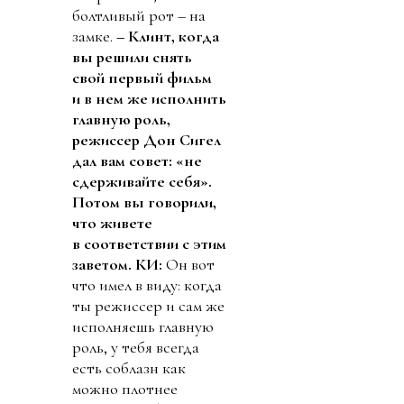
болтливый рот – на
замке.
– Клинт, когда
вы решили снять
свой первый фильм
и в нем же исполнить
главную роль,
режиссер Дон Сигел
дал вам совет: «не
сдерживайте себя».
Потом вы говорили,
что живете
в соответствии с этим
заветом.
КИ:
Он вот
что имел в виду: когда
ты режиссер и сам же
исполняешь главную
роль, у тебя всегда
есть соблазн как
можно плотнее