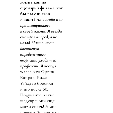
жизнь как на
сценарий фильма, как
бы вы описали
сюжет?
Да я особо и не
присматриваюсь
к своей жизни.
Я всегда
смот­рел вперед, а не
назад. Часто люди,
достигнув
определенного
возраста, уходят из
профессии.
Я всегда
жалел, что Фрэнк
Капра и Билли
Уайлдер бросили
кино после 60.
Подумайте, какие
шедевры они еще
могли снять! А мне
повезло. Знаете, у нас,