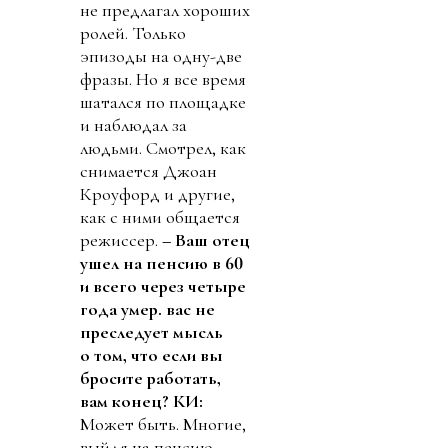
не предлагал хороших
ролей. Только
эпизоды на одну-две
фразы. Но я все время
шатался по площадке
и наблюдал за
людьми. Смотрел, как
снимается Джоан
Кроуфорд и другие,
как с ними общается
режиссер.
– Ваш отец
ушел на пенсию в 60
и всего через четыре
года умер. вас не
преследует мысль
о том, что если вы
бросите работать,
вам конец?
КИ:
Может быть. Многие,
выйдя на пенсию,