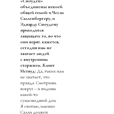
«Сноуден»
объединены некоей
общей темой: и Чесли
Салленбергеру, и
Эдварду Сноудену
приходится
защищать то, во что
они верят. кажется,
сегодня нам не
хватает людей
с внутренним
стержнем.
Клинт
Иствуд:
Да, таких нам
не хватает, это
правда. Смотришь
вокруг – и видишь
какой-то
сумасшедший дом.
Я считаю, именно
Салли должен