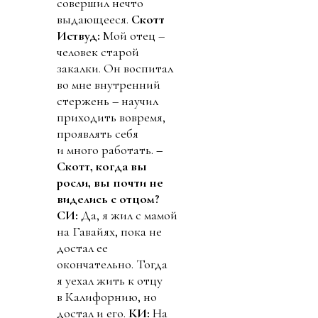
совершил нечто
выдающееся.
Скотт
Иствуд:
Мой отец –
человек старой
закалки. Он воспитал
во мне внутренний
стержень – научил
приходить вовремя,
проявлять себя
и много работать.
–
Скотт, когда вы
росли, вы почти не
виделись с отцом?
СИ:
Да, я жил с мамой
на Га­вайях, пока не
достал ее
окончательно. Тогда
я уехал жить к отцу
в Калифорнию, но
достал и его.
КИ:
На