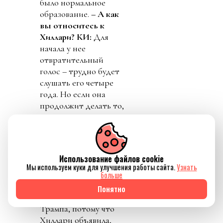
было нормальное
образование.
– А как
вы относитесь к
Хиллари?
КИ:
Для
начала у нее
отвратительный
голос – трудно будет
слушать его четыре
года. Но если она
продолжит делать то,
что мы делали все эти
годы, я поддержу ее.
– Если выбирать
между Клинтон и
Использование файлов cookie
Трампом?
КИ:
Мы используем куки для улучшения работы сайта.
Узнать
Трудный выбор, да.
больше
В этом случае
Понятно
я проголосую за
Трампа, потому что
Хиллари объявила,