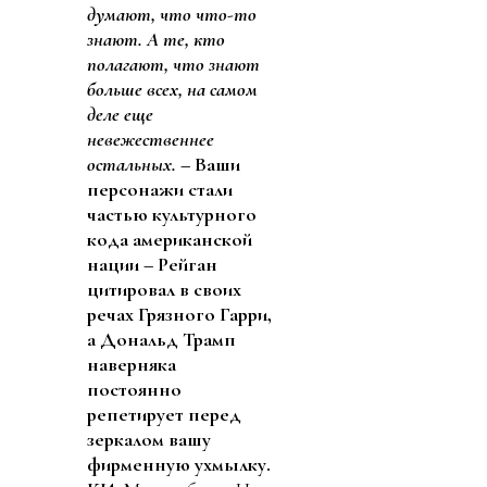
думают, что что-то
знают.
А те, кто
полагают, что знают
больше всех, на самом
деле еще
невежественнее
остальных.
– Ваши
персонажи стали
частью культурного
кода американской
нации – Рейган
цитировал в своих
речах Грязного Гарри,
а Дональд Трамп
наверняка
постоянно
репетирует перед
зеркалом вашу
фирменную ухмылку.