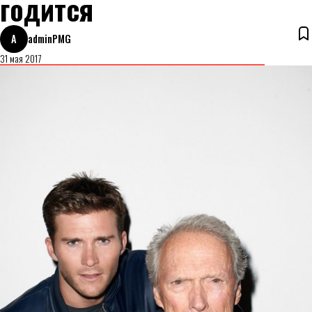
годится
A
adminPMG
31 мая 2017