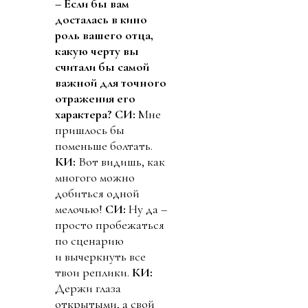
– Если бы вам
досталась в кино
роль вашего отца,
какую черту вы
считали бы самой
важной для точного
отражения его
характера?
СИ:
Мне
пришлось бы
поменьше болтать.
КИ:
Вот видишь, как
многого можно
добиться одной
мелочью!
СИ:
Ну да –
просто пробежаться
по сценарию
и вычеркнуть все
твои реплики.
КИ:
Держи глаза
открытыми, а свой