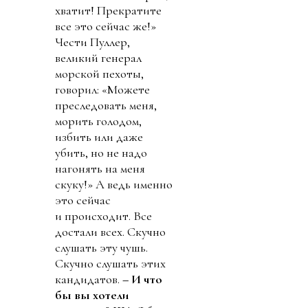
хватит! Прекра­тите
все это сейчас же!»
Чести Пул­лер,
великий генерал
морской пехоты,
говорил: «Можете
преследовать меня,
морить голодом,
избить или даже
убить, но не надо
нагонять на меня
скуку!» А ведь именно
это сейчас
и происходит. Все
достали всех. Скучно
слушать эту чушь.
Скучно слушать этих
кандидатов.
– И что
бы вы хотели