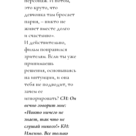
персонаж. И потом,
это круто, что
девчонка там бросает
парня, – никто не
живет вместе долго
и счастливо».
И действительно,
фильм понравился
зрителям. Если ты уже
принимаешь
решения, основываясь
на интуиции, и она
тебя не подводит, то
зачем ее
игнорировать?
СИ:
Он
вечно говорит мне:
«Никто ничего не
знает, так что не
слушай никого!»
КИ:
Именно. Все только