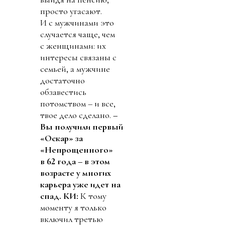
просто угасают.
И с мужчинами это
случается чаще, чем
с женщинами: их
интересы связаны с
семьей, а мужчине
достаточно
обзавестись
потомством – и все,
твое дело сделано.
–
Вы получили первый
«Оскар» за
«Непрощенного»
в 62 года – в этом
возрасте у многих
карьера уже идет на
спад.
КИ:
К тому
моменту я только
включил третью