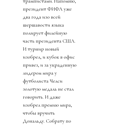
трампистами. Напомню,
президент ФИФА уже
два года изо всей
шершавости языка
полирует филейную
часть президента США.
И турнир новый
изобрел, и кубок в офис
привез, и за украденную
лидером мира у
футболиста Челси
золотую медаль не стал
говорить. И даже
изобрел премию мира,
чтобы вручить
Дональду. Собрату по