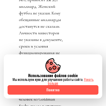
миллиард. Женский
футбол не указан. Кому
обещанные миллиарды
достанутся не сказали.
Личности инвесторов
не указаны в документе,
сроки и условия
функционирования не
определены, ничего
кроме приватизации
прав на футбол. К концу
Использование файлов cookie
дня Карлос Кордейро,
Мы используем куки для улучшения работы сайта.
Узнать
больше
один из главных
Понятно
соратников Инфантино,
человек из Goldman
Sachs, подал в отставку.