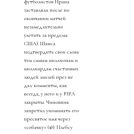
футболистов Ирана
заставляли после по
окончании матчей
незамедлительно
улетать за пределы
США). Шанса
подтвердить свои слова
тем самым миллионам и
миллиардам счастливых
людей лысый през не
дал: комменты, как
всегда, у него и у FIFA
закрыты. Чиновник
запретил упоминать его
пресвятое имя через
«собачку» (@). Плебсу