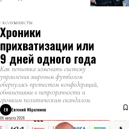
отношении платформ
несовершеннолетних
Pornhub, Stripchat,
XNXX и XVideos.
КОЛУМНИСТЫ
Хроники
прихватизации или
9 дней одного года
Как попытка изменить систему
управления мировым футболом
обернулась протестом конфедераций,
обвинениями в непрозрачности и
громким политическим скандалом.
ЕИ
Евгений Ибрагимов
06 августа 2026