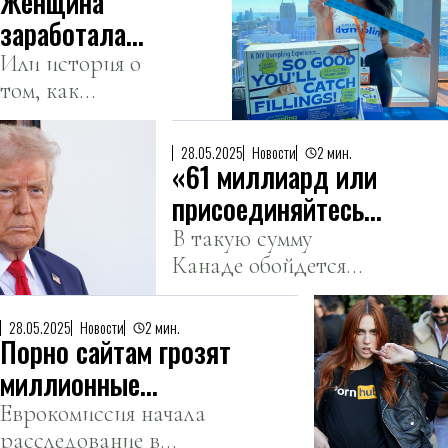
Женщина
«огромные
заработала
расходы»
тысячи
Или история о
Трампа.
том, как
долларов на
кулинарный
обучении
мастер-класс
лепке
28.05.2025
Новости
2 мин.
«61 миллиард или
может стоить
пельменей
10 тысяч
присоединяйтесь»:
долларов.
Дональд Трамп
В такую сумму
Канаде обойдется
сделал необычное
вход в систему
предложение
«Золотой купол».
Канаде
28.05.2025
Новости
2 мин.
Порно сайтам грозят
миллионные
штрафы из-за
Еврокомиссия начала
расследование в
легкого доступа для