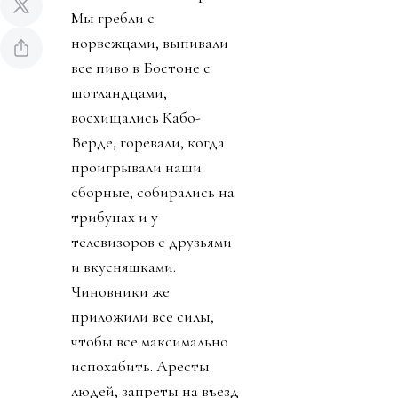
Мы гребли с
норвежцами, выпивали
все пиво в Бостоне с
шотландцами,
восхищались Кабо-
Верде, горевали, когда
проигрывали наши
сборные, собирались на
трибунах и у
телевизоров с друзьями
и вкусняшками.
Чиновники же
приложили все силы,
чтобы все максимально
испохабить. Аресты
людей, запреты на въезд