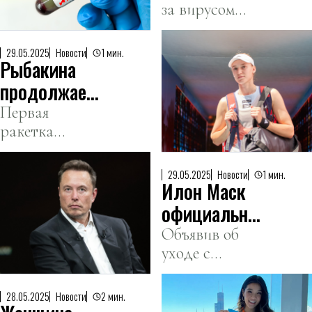
за вирусом
пришел в
NB.1.8.1,
США
который
29.05.2025
Новости
1 мин.
Рыбакина
набирает
обороты.
продолжает
победную
Первая
ракетка
серию на
Казахстана
«Ролан
уверенно
Гаррос»
29.05.2025
Новости
1 мин.
Илон Маск
победила
теннисистку из
официально
США Иву
покидает
Объявив об
Йович во
уходе с
Белый дом
втором круге.
госслужбы,
бизнесмен
28.05.2025
Новости
2 мин.
раскритиковал