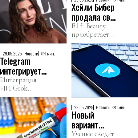
Хейли Бибер
продала свой
бренд
E.l.f. Beauty
приобретает
косметики за
Rhode за
1 миллиард
рекордную
долларов
29.05.2025
Новости
1 мин.
Telegram
сумму.
интегрирует
ИИ от xAI
Интеграция
ИИ Grok
Маска
обещает новые
возможности
29.05.2025
Новости
1 мин.
Новый
для миллиарда
пользователей
вариант
Telegram.
COVID-19
Ученые следят