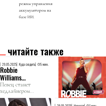
режим управления
аккумулятором на
базе ИИ.
читайте также
29.05.2025
Куда сходить
5 мин.
Robbie
Williams
выступит на
Певец станет
хедлайнером
Park Live
дополнительного
Almaty
дня фестиваля.
29.05.2025
Новости
1 мин.