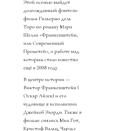
Этой осенью выйдет
долгожданный фэнтези-
фильм Гильермо дель
Торо по роману Мэри
Шелли «Франкенштейн,
или Современный
Прометей», о работе над
которым стало известно
ещё в 2008 году.
В центре истории —
Виктор Франкенштейн (
Оскар Айзек) и его
чудовище в исполнении
Джейкоб Элорди. Также в
фильме снялись Миа Гот,
Кристоф Вальц, Чарльз