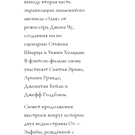
выходу вторая часть
экранизации знаменитого
мюзикла «Злая» от
режиссёра Джона Чу,
созданная им по
сценарию Стивена
Шварца и Уинни Холцман.
В фэнтези-фильме снова
участвуют Синтия Эриво,
Ариана Гранде,
Джонатан Бейли и
Джефф Голдблюм.
Сюжет продолжения
выстроен вокруг истории
двух ведьм страны Оз —
Элфабы, рождённой с