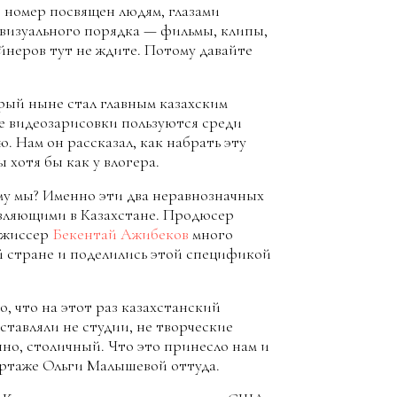
т номер посвящен людям, глазами
визуального порядка — фильмы, клипы,
йнеров тут не ждите. Потому давайте
рый ныне стал главным казахским
е видеозарисовки пользуются среди
 Нам он рассказал, как набрать эту
 хотя бы как у влогера.
ему мы? Именно эти два неравнозначных
вляющими в Казахстане. Продюсер
ежиссер
Бекентай Ажибеков
много
й стране и поделились этой спецификой
о, что на этот раз казахстанский
ставляли не студии, не творческие
нно, столичный. Что это принесло нам и
ортаже Ольги Малышевой оттуда.