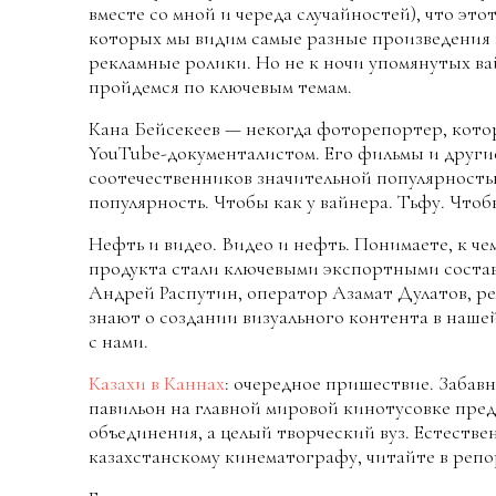
вместе со мной и череда случайностей), что это
которых мы видим самые разные произведения 
рекламные ролики. Но не к ночи упомянутых ва
пройдемся по ключевым темам.
Кана Бейсекеев — некогда фоторепортер, кото
YouTube-документалистом. Его фильмы и други
соотечественников значительной популярностью.
популярность. Чтобы как у вайнера. Тьфу. Чтобы
Нефть и видео. Видео и нефть. Понимаете, к ч
продукта стали ключевыми экспортными соста
Андрей Распутин, оператор Азамат Дулатов, р
знают о создании визуального контента в наше
с нами.
Казахи в Каннах
: очередное пришествие. Забавн
павильон на главной мировой кинотусовке пред
объединения, а целый творческий вуз. Естестве
казахстанскому кинематографу, читайте в реп