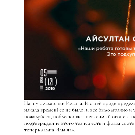
Начну с лампочки Ильича. И с ней вроде предел
начала времен) ее не было, и все было мрачно и
пожалуйста, поблескивает негасимый огонек в 
подтверждение этого тезиса есть и фраза соот
теперь лампа Ильича».