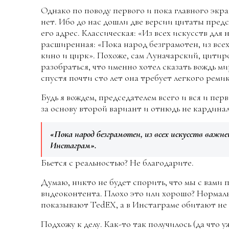
Однако по поводу первого и пока главного экр
нет. Ибо до нас дошли две версии цитаты пред
его адрес. Классическая: «Из всех искусств для
расширенная: «Пока народ безграмотен, из все
кино и цирк». Похоже, сам Луначарский, цитир
разобраться, что именно хотел сказать вождь м
спустя почти сто лет она требует легкого рем
Будь я вождем, председателем всего и вся и пе
за основу второй вариант и отнюдь не кардина
«Пока народ безграмотен, из всех искусств важн
Инстаграм».
Бьется с реальностью? Не благодарите.
Думаю, никто не будет спорить, что мы с вами
видеоконтента. Плохо это или хорошо? Нормаль
показывают TedEX, а в Инстаграме обитают не 
Подхожу к делу. Как-то так получилось (да что уж