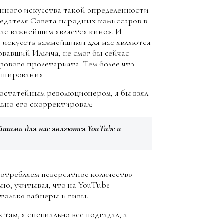
анного искусства такой определенности
седателя Совета народных комиссаров в
 нас важнейшим является кино». И
х искусств важнейшими для нас являются
овавший Ильича, не смог бы сейчас
ирового пролетариата. Тем более что
икширования.
рвостатейным революционером, я бы взял
льно его скорректировал:
ейшими для нас являются YouTube и
 потребляем невероятное количество
но, учитывая, что на YouTube
только вайнеры и гивы.
 там, я специально все подгадал, а