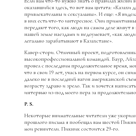
Если вам что-то нужно знать о правилах жизни 
оказавшийся здесь, то вот вам цитата: «Казахи 
привлекательны и сексуальны». И еще: «Я видел
в них есть что-то интересное. Они примитивны
передают того, как люди на самом деле живут в
нашей земле наездами и недоумевает, «как люд
легально зарабатывают в Казахстане».
Кавер-стори. Отличный проект, подготовленн
высокопрофессиональной командой. Баур, Айза
провел с последним продолжительное время, мог
что в свои 19 лет, учась на первом курсе, он сни
далеко не в последний вагон американской съе
возрасту здраво и зрело. Так и хочется написат
интервью из-под моего пера за продолжительное
P. S.
Некоторые внимательные читатели уже укорили 
прошлого письма я пообещал вам шестой Пикник
мои ревнители. Пикник состоится 29-го.