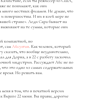
в Казахстане, если ты режиссер из США,
даже не понимают, как они
а много местных фильмов. Не думаю, что
 и поверхностны. И ни в коей мере не
 вашей стране». Леди Сара бывает на
и выживают на те суммы, которые они
ый компактной, но
т, сам
Айсултан
. Как человек, который
у сказать, что вообще неудивительно,
мал для Дорна, а в 22 с разбегу заскочил
мочной индустрии. Рассуждает Айс не по
ь, что это одно из самых содержательных
 время. Но решать вам.
меня в том, что в печатной версии
 Esquire 22 июня. Вы правы, дорогие