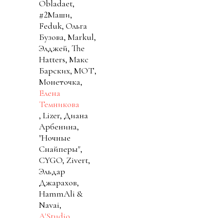
Obladaet,
#2Маши,
Feduk, Ольга
Бузова, Markul,
Элджей, The
Hatters, Макс
Барских, МОТ,
Монеточка,
Елена
Темникова
, Lizer, Диана
Арбенина,
"Ночные
Снайперы",
CYGO, Zivert,
Эльдар
Джарахов,
HammAli &
Navai,
A'Studio