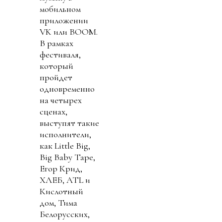
мобильном
приложении
VK или BOOM.
В рамках
фестиваля,
который
пройдет
одновременно
на четырех
сценах,
выступят такие
исполнители,
как Little Big,
Big Baby Tape,
Егор Крид,
ХЛЕБ, ATL и
Кислотный
дом, Тима
Белорусских,