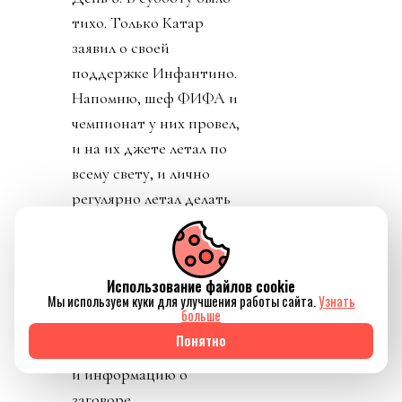
тихо. Только Катар
заявил о своей
поддержке Инфантино.
Напомню, шеф ФИФА и
чемпионат у них провел,
и на их джете летал по
всему свету, и лично
регулярно летал делать
«ку» правителям Катара.
УЕФА пригрозило
уголовным
Использование файлов cookie
разбирательством и
Мы используем куки для улучшения работы сайта.
Узнать
больше
потребовала сохранять
Понятно
все вещественные улики
и информацию о
заговоре.