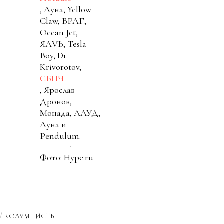
, Луна, Yellow
Claw, ВРАГ,
Ocean Jet,
ЯАVЬ, Tesla
Boy, Dr.
Krivorotov,
СБПЧ
, Ярослав
Дронов,
Монада, ЛАУД,
Луна и
Pendulum.
Фото: Hype.ru
КОЛУМНИСТЫ