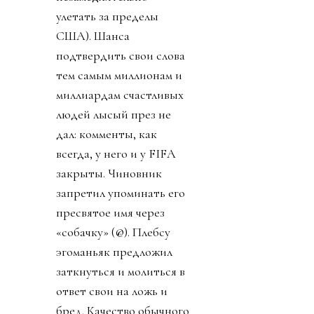
улетать за пределы
США). Шанса
подтвердить свои слова
тем самым миллионам и
миллиардам счастливых
людей лысый през не
дал: комменты, как
всегда, у него и у FIFA
закрыты. Чиновник
запретил упоминать его
пресвятое имя через
«собачку» (@). Плебсу
эгоманьяк предложил
заткнуться и молиться в
ответ свои на ложь и
бред. Качество обычного