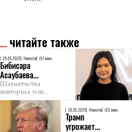
читайте также
26.05.2025
Новости
1 мин.
Бибисара
Асаубаева
стала второй
Шахматистка
повторила успех
женщиной-
Жансаи
гроссмейстером
Абдумалик.
в истории
26.05.2025
Новости
2 мин.
Трамп
Казахстана
угрожает