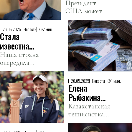
Apple 25-
Президент
США может
процентным
нанести удар по
тарифом
технологическим
26.05.2025
Новости
2 мин.
Стала
гигантам.
известна
позиция
Наша страна
опередила
Казахстана в
Сингапур,
мировом
Китай и
пенсионном
26.05.2025
Новости
1 мин.
Елена
Испанию.
рейтинге
Рыбакина
выиграла
Казахстанская
теннисистка
турнир в
пополнила
Страсбурге
свою