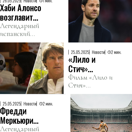
26.05.2025
Новости
1 мин.
Хаби Алонсо
коллекцию
трофеев.
возглавит
«Реал
Легендарный
испанский
Мадрид»
футболист
подписал
25.05.2025
Новости
2 мин.
«Лило и
трехлетний
контракт.
Стич»
обошли «Топ
Фильм «Лило и
Стич»
Ган:
установил
Мэверик» и
новый рекорд
собрали
25.05.2025
Новости
2 мин.
Фредди
сборов, собрав
рекордные
от 170 до 180
Меркьюри
180
миллионов
скрывал, что
Легендарный