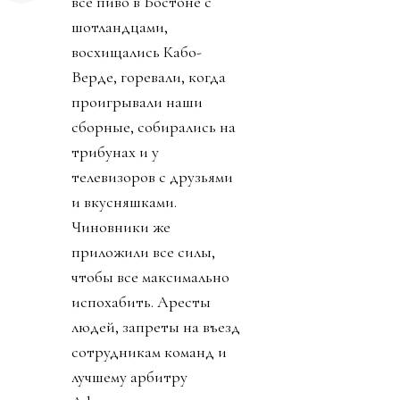
все пиво в Бостоне с
шотландцами,
восхищались Кабо-
Верде, горевали, когда
проигрывали наши
сборные, собирались на
трибунах и у
телевизоров с друзьями
и вкусняшками.
Чиновники же
приложили все силы,
чтобы все максимально
испохабить. Аресты
людей, запреты на въезд
сотрудникам команд и
лучшему арбитру