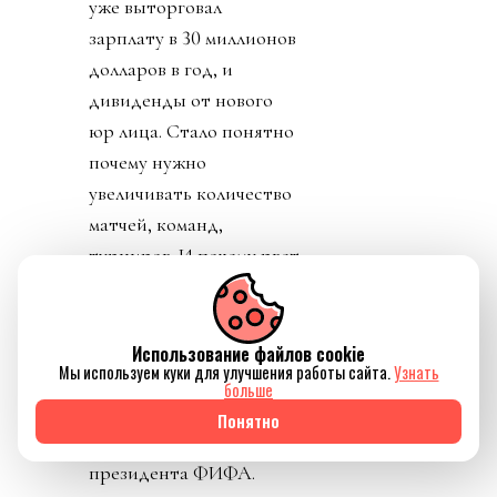
уже выторговал
зарплату в 30 миллионов
долларов в год, и
дивиденды от нового
юр лица. Стало понятно
почему нужно
увеличивать количество
матчей, команд,
турниров. И почему рвет
глотку, жилы и
отверстия в своем теле
Инфантино.
Использование файлов cookie
Мы используем куки для улучшения работы сайта.
Узнать
Конфедерации же
больше
начали объединяться
Понятно
против заговора
президента ФИФА.