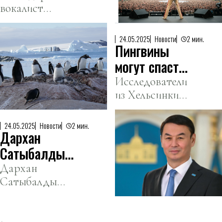
миллионов
долларов за
вокалист
у него есть
первые четыре
долларов в
группы Queen
дочь
дня премьеры.
премьерный
скрывал от
24.05.2025
Новости
2 мин.
Пингвины
общественности
уик-энд
наличие дочери.
могут спасти
планету от
Исследователи
из Хельсинки
глобального
обнаружили,
потепления
что колонии
24.05.2025
Новости
2 мин.
Дархан
пингвинов в
Антарктиде
Сатыбалды
способны
назначен
Дархан
ослабить
Сатыбалды
новым
последствия
стал новым
акимом
глобального
акимом
Алматы
потепления.
Алматы,