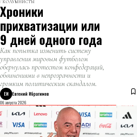
КОЛУМНИСТЫ
Хроники
сменив на этом
посту Ерболата
прихватизации или
Досаева.
9 дней одного года
Как попытка изменить систему
управления мировым футболом
обернулась протестом конфедераций,
обвинениями в непрозрачности и
громким политическим скандалом.
ЕИ
Евгений Ибрагимов
06 августа 2026