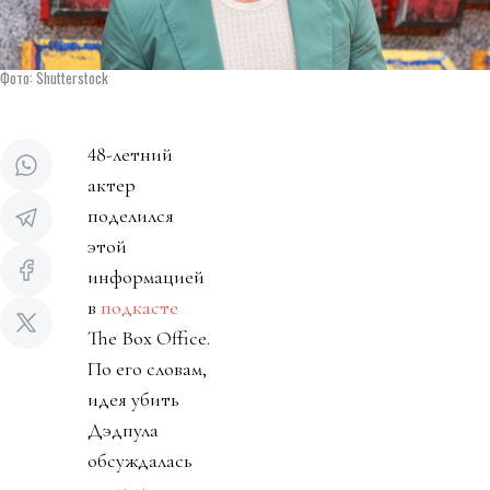
Фото: Shutterstock
48-летний
актер
поделился
этой
информацией
в
подкасте
The Box Office.
По его словам,
идея убить
Дэдпула
обсуждалась