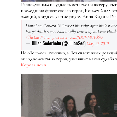
Равнодушным не удалось остаться и актеру, сы
последнюю фразу своего героя, Конлет Хилл от
эмоций, когда сидящие рядом Лина Хиди и Гве
I love how Conleth Hill tossed his script after his last li
Varys' death scene. And totally teared up at Lena Head
#TheLastWatch
pic.twitter.com/JDCVMCP39U
— Jillian Sederholm (@JillianSed)
May 27, 2019
Не обошлось, конечно, и без счастливых реакци
аплодисменты актеров, узнавших какая судьба 
Короля ночи
.