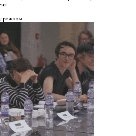
тив
му рожицы.