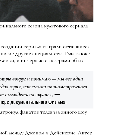
инального сезона культового сериала
 создании сериала сыграли оставшиеся
ногие другие специалисты. Глаз также
ъемки, и интервью с актерами об их
отрю вокруг и понимаю — мы все одна
дая серия, как съемки полнометражного
—
ет выглядеть на экране»,
йлере документального фильма.
атронул фанатов телевизионного шоу
еной между Джоном и Дейенерис. Актер