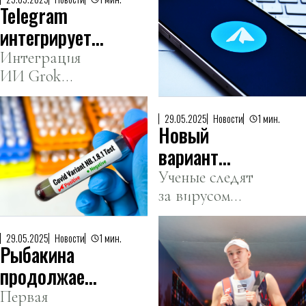
долларов
Telegram
сумму.
интегрирует
ИИ от xAI
Интеграция
ИИ Grok
Маска
обещает новые
возможности
29.05.2025
Новости
1 мин.
Новый
для миллиарда
пользователей
вариант
Telegram.
COVID-19
Ученые следят
за вирусом
пришел в
NB.1.8.1,
США
который
29.05.2025
Новости
1 мин.
Рыбакина
набирает
обороты.
продолжает
победную
Первая