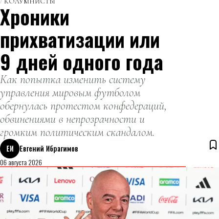
КОЛУМНИСТЫ
пельменей
Хроники
10 тысяч
долларов.
прихватизации или
9 дней одного года
Как попытка изменить систему
управления мировым футболом
обернулась протестом конфедераций,
обвинениями в непрозрачности и
громким политическим скандалом.
ЕИ
Евгений Ибрагимов
06 августа 2026