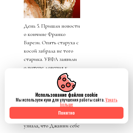
День 5. Пришли новости
о кончине Франко
Барези. Опять старуха с
косой забрала не того
старика. УЕФА заявили
о потере доверия к
Инфантино. Как
говорится, Борман
понял, что проиграл. На
Использование файлов cookie
Мы используем куки для улучшения работы сайта.
Узнать
пятый день Инфантино
больше
заявил, что план
Понятно
отменяется. Пресса
узнала, что Джанни себе