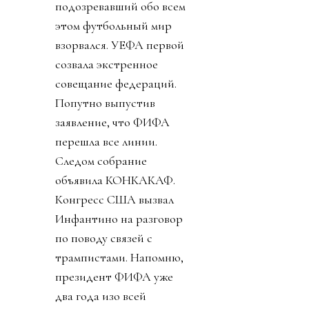
подозревавший обо всем
этом футбольный мир
взорвался. УЕФА первой
созвала экстренное
совещание федераций.
Попутно выпустив
заявление, что ФИФА
перешла все линии.
Следом собрание
объявила КОНКАКАФ.
Конгресс США вызвал
Инфантино на разговор
по поводу связей с
трампистами. Напомню,
президент ФИФА уже
два года изо всей