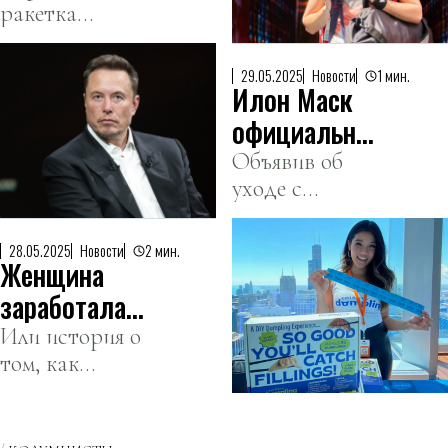
ракетка
серию на
Казахстана
«Ролан
уверенно
Гаррос»
29.05.2025
Новости
1 мин.
Илон Маск
победила
теннисистку из
официально
США Иву
покидает
Объявив об
Йович во
уходе с
Белый дом
втором круге.
госслужбы,
бизнесмен
28.05.2025
Новости
2 мин.
Женщина
раскритиковал
«огромные
заработала
расходы»
тысячи
Или история о
Трампа.
том, как
долларов на
кулинарный
обучении
мастер-класс
лепке
может стоить