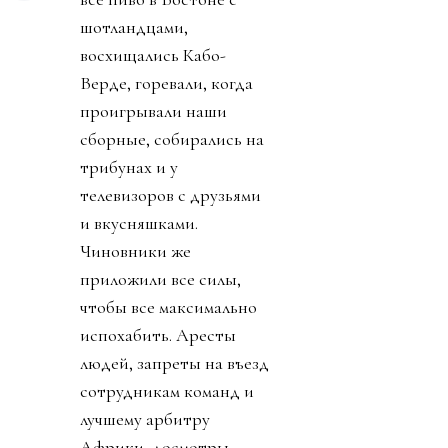
шотландцами,
восхищались Кабо-
Верде, горевали, когда
проигрывали наши
сборные, собирались на
трибунах и у
телевизоров с друзьями
и вкусняшками.
Чиновники же
приложили все силы,
чтобы все максимально
испохабить. Аресты
людей, запреты на въезд
сотрудникам команд и
лучшему арбитру
Африки, досмотры