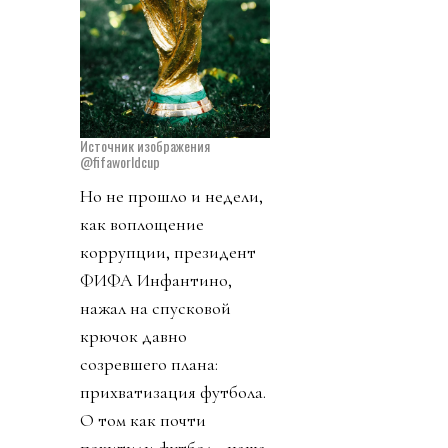
Источник изображения
@fifaworldcup
Но не прошло и недели,
как воплощение
коррупции, президент
ФИФА Инфантино,
нажал на спусковой
крючок давно
созревшего плана:
прихватизация футбола.
О том как почти
похитили футбол - наша