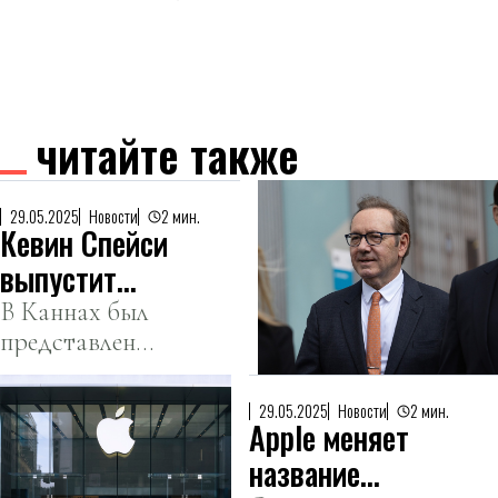
читайте также
29.05.2025
Новости
2 мин.
Кевин Спейси
выпустит
первый
В Каннах был
представлен
фильм за 20
трейлер его
лет
экшен-
29.05.2025
Новости
2 мин.
Apple меняет
триллера.
название