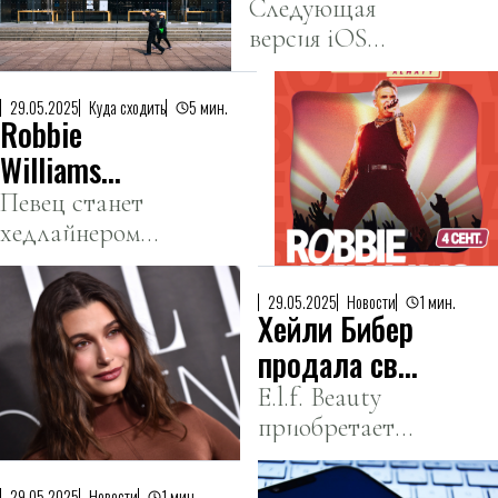
своих
Следующая
версия iOS
операционных
будет
систем
называться iOS
29.05.2025
Куда сходить
5 мин.
Robbie
26, а не iOS 19.
Williams
выступит на
Певец станет
хедлайнером
Park Live
дополнительного
Almaty
дня фестиваля.
29.05.2025
Новости
1 мин.
Хейли Бибер
продала свой
бренд
E.l.f. Beauty
приобретает
косметики за
Rhode за
1 миллиард
рекордную
29.05.2025
Новости
1 мин.