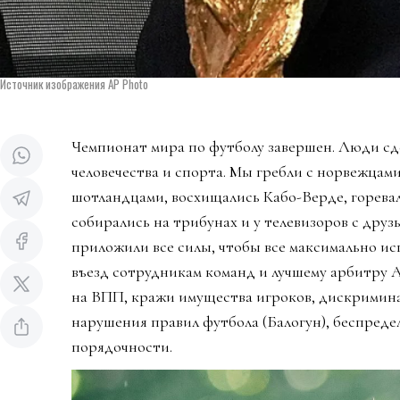
Источник изображения AP Photo
Чемпионат мира по футболу завершен. Люди сд
человечества и спорта. Мы гребли с норвежцами
шотландцами, восхищались Кабо-Верде, горева
собирались на трибунах и у телевизоров с дру
приложили все силы, чтобы все максимально ис
въезд сотрудникам команд и лучшему арбитру 
на ВПП, кражи имущества игроков, дискримин
нарушения правил футбола (Балогун), беспредел
порядочности.