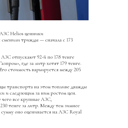
 АЗС Helios ценники
я сменили трижды — сначала с 173
 АЗС отпускают 92-й по 178 тенге
зпром», где за литр хотят 179 тенге.
 Его стоимость варьируется между 205
льцы транспорта на этом топливе дважды
ки и следующим за ним ростом цен.
е чего все крупные АЗС,
230 тенге за литр. Между тем зимнее
 сумму оно оценивается на АЗС Royal