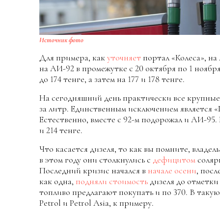
Источник фото
Для примера, как
уточняет
портал «Колеса», на
на АИ-92 в промежутке с 20 октября по 1 ноябр
до 174 тенге, а затем на 177 и 178 тенге.
На сегодняшний день практически все крупные
за литр. Единственным исключением является «Га
Естественно, вместе с 92-м подорожал и АИ-95.
и 214 тенге.
Что касается дизеля, то как вы помните, владе
в этом году они столкнулись с
дефицитом
соляр
Последний кризис начался в
начале осени
, посл
как одна,
подняли стоимость
дизеля до отметки 
топливо предлагают покупать и по 370. В такую
Petrol и Petrol Asia, к примеру.