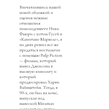
Впечатлившись нашей
новой обложкой и
оценив нежные
отношения
помолодевшего Ника
Фьюри с котом Гусей в
«Капитане Марвеле», я
на днях решил все же
предаться ностальгии
с помощью Pulp Fiction
— фильма, который
вывел Джексона в
высшую кинолигу и
который
продюсировал Харви
Вайнштейн. Тогда, в
90-х, он был на коне,
выпуская под
вывеской Miramax
один хит за другим.