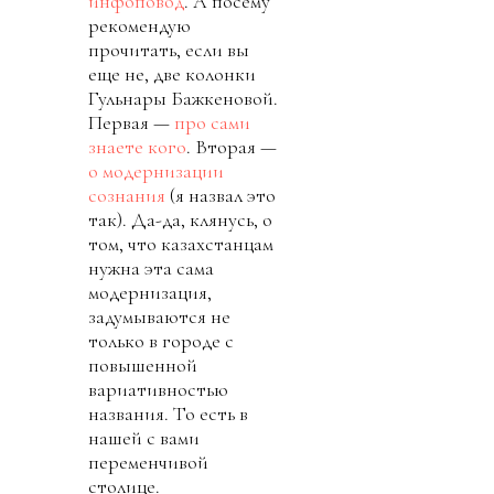
инфоповод
. А посему
рекомендую
прочитать, если вы
еще не, две колонки
Гульнары Бажкеновой.
Первая —
про сами
знаете кого
. Вторая —
о модернизации
сознания
(я назвал это
так). Да-да, клянусь, о
том, что казахстанцам
нужна эта сама
модернизация,
задумываются не
только в городе с
повышенной
вариативностью
названия. То есть в
нашей с вами
переменчивой
столице.