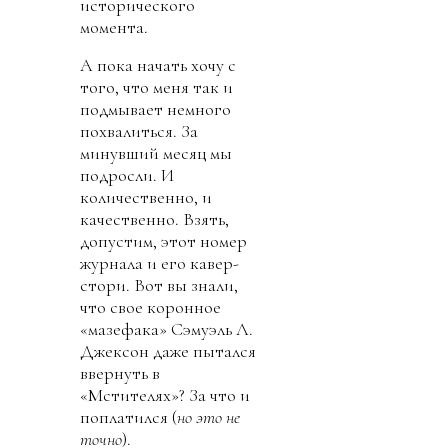
исторического
момента.
А пока начать хочу с
того, что меня так и
подмывает немного
похвалиться. За
минувший месяц мы
подросли. И
количественно, и
качественно. Взять,
допустим, этот номер
журнала и его кавер-
стори. Вот вы знали,
что свое коронное
«мазефака» Сэмуэль Л.
Джексон даже пытался
ввернуть в
«Мстителях»? За что и
поплатился (
но это не
точно
).