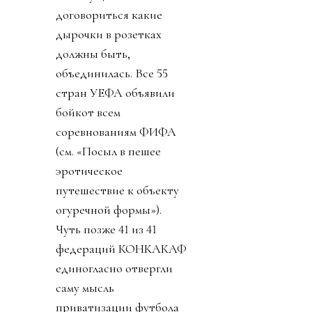
договориться какие
дырочки в розетках
должны быть,
объединилась. Все 55
стран УЕФА объявили
бойкот всем
соревнованиям ФИФА
(см. «Посыл в пешее
эротическое
путешествие к объекту
огуречной формы»).
Чуть позже 41 из 41
федераций КОНКАКАФ
единогласно отвергли
саму мысль
приватизации футбола