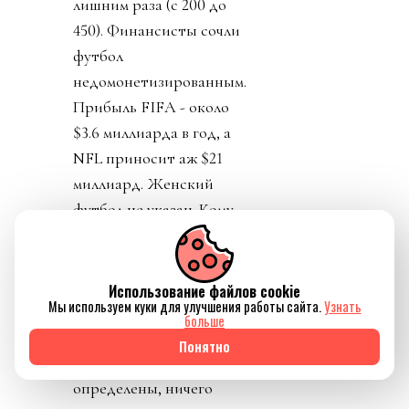
лишним раза (с 200 до
450). Финансисты сочли
футбол
недомонетизированным.
Прибыль FIFA - около
$3.6 миллиарда в год, а
NFL приносит аж $21
миллиард. Женский
футбол не указан. Кому
обещанные миллиарды
достанутся не сказали.
Личности инвесторов
Использование файлов cookie
Мы используем куки для улучшения работы сайта.
Узнать
не указаны в документе,
больше
сроки и условия
Понятно
функционирования не
определены, ничего