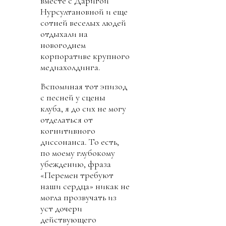
вместе с Даригой
Нурсултановной и еще
сотней веселых людей
отдыхали на
новогоднем
корпоративе крупного
медиахолдинга.
Вспоминая тот эпизод
с песней у сцены
клуба, я до сих не могу
отделаться от
когнитивного
диссонанса. То есть,
по моему глубокому
убеждению, фраза
«Перемен требуют
наши сердца» никак не
могла прозвучать из
уст дочери
действующего