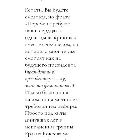
Кстати. Вы будете
смеяться, но фразу
«Перемен требуют
наши сердца» я
однажды выкрикивал
вместе с человеком, на
которого многие уже
смотрят как на
будущего президента
(
президентшу?
президентку? — ау,
знатоки феминитивов
).
И дело было ни на
каком ни на митинге с
требованием реформ.
Просто под хиты
минувших лет в
исполнении группы
Ерлана Кокеева мы