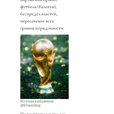
футбола (Балогун),
беспредел властей,
пересечение всех
границ порядочности.
Источник изображения
@fifaworldcup
Но не прошло и недели,